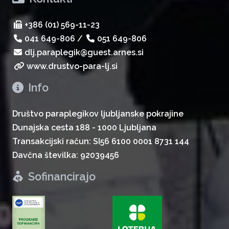
+386 (01) 569-11-23
041 649-806
/
051 649-806
dlj.paraplegik@guest.arnes.si
www.drustvo-para-lj.si
Info
Društvo paraplegikov ljubljanske pokrajine
Dunajska cesta 188 - 1000 Ljubljana
Transakcijski račun: SI56 6100 0001 8731 144
Davčna številka: 92039456
Sofinancirajo
zurück
weiter