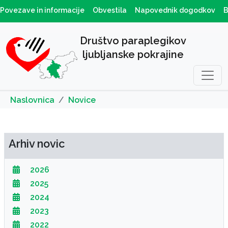
Povezave in informacije
Obvestila
Napovednik dogodkov
B
Društvo paraplegikov
ljubljanske pokrajine
Naslovnica
Novice
Arhiv novic
2026
2025
2024
2023
2022