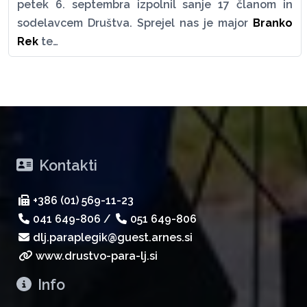
petek 6. septembra izpolnil sanje 17 članom in
sodelavcem Društva. Sprejel nas je major
Branko
Rek
te…
Kontakti
+386 (01) 569-11-23
041 649-806
/
051 649-806
dlj.paraplegik@guest.arnes.si
www.drustvo-para-lj.si
Info