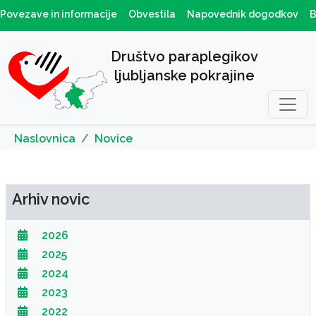
Povezave in informacije
Obvestila
Napovednik dogodkov
B
Društvo paraplegikov
ljubljanske pokrajine
Naslovnica
Novice
Arhiv novic
2026
2025
2024
2023
2022