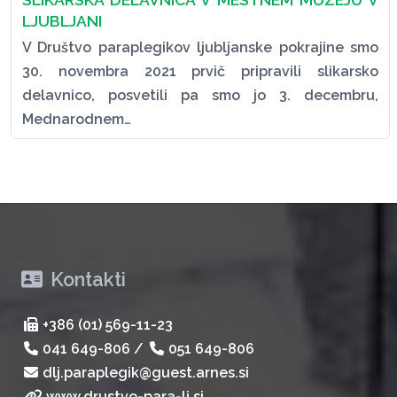
LJUBLJANI
V Društvo paraplegikov ljubljanske pokrajine smo
30. novembra 2021 prvič pripravili slikarsko
delavnico, posvetili pa smo jo 3. decembru,
Mednarodnem…
Kontakti
+386 (01) 569-11-23
041 649-806
/
051 649-806
dlj.paraplegik@guest.arnes.si
www.drustvo-para-lj.si