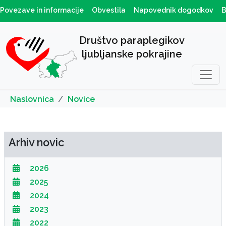
Povezave in informacije
Obvestila
Napovednik dogodkov
B
Društvo paraplegikov
ljubljanske pokrajine
Naslovnica
Novice
Arhiv novic
2026
2025
2024
2023
2022