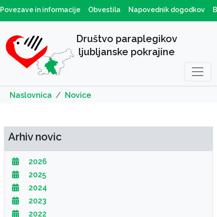
Povezave in informacije
Obvestila
Napovednik dogodkov
B
Društvo paraplegikov
ljubljanske pokrajine
Naslovnica
Novice
Arhiv novic
2026
2025
2024
2023
2022