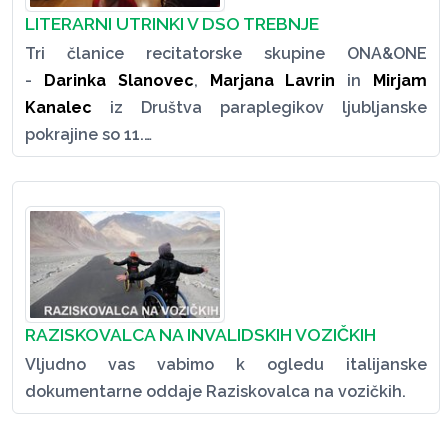
LITERARNI UTRINKI V DSO TREBNJE
Tri članice recitatorske skupine ONA&ONE
-
Darinka Slanovec
,
Marjana Lavrin
in
Mirjam
Kanalec
iz Društva paraplegikov ljubljanske
pokrajine so 11.…
RAZISKOVALCA NA INVALIDSKIH VOZIČKIH
Vljudno vas vabimo k ogledu italijanske
dokumentarne oddaje Raziskovalca na vozičkih.