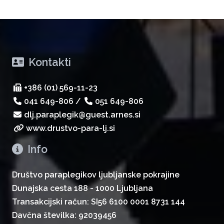
Kontakti
+386 (01) 569-11-23
041 649-806
/
051 649-806
dlj.paraplegik@guest.arnes.si
www.drustvo-para-lj.si
Info
Društvo paraplegikov ljubljanske pokrajine
Dunajska cesta 188 - 1000 Ljubljana
Transakcijski račun: SI56 6100 0001 8731 144
Davčna številka: 92039456