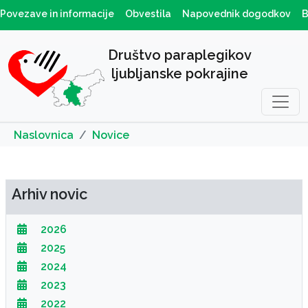
Povezave in informacije
Obvestila
Napovednik dogodkov
B
Društvo paraplegikov
ljubljanske pokrajine
Naslovnica
Novice
Arhiv novic
2026
2025
2024
2023
2022