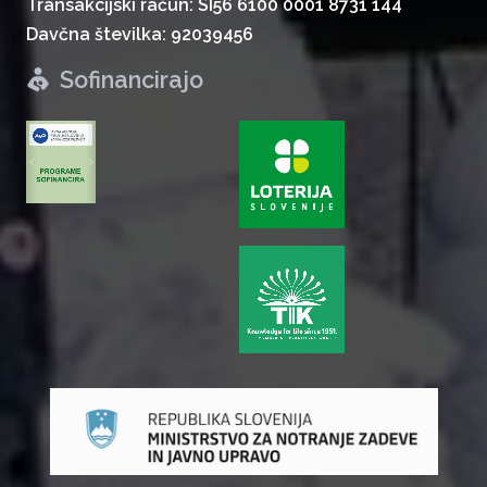
Transakcijski račun: SI56 6100 0001 8731 144
Davčna številka: 92039456
Sofinancirajo
zurück
weiter