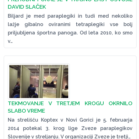
DAVID SLAČEK
Biljard je med paraplegiki in tudi med nekoliko
lažje gibalno oviranimi tetraplegiki vse bolj
priljubljena športna panoga. Od leta 2010, ko smo
v…
TEKMOVANJE V TRETJEM KROGU OKRNILO
SLABO VREME
Na strelišču Koptex v Novi Gorici je 5. februarja
2014 potekal 3. krog lige Zveze paraplegikov
Slovenije v streljanju. V organizaciji Zveze je tretji…