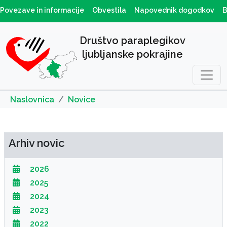
Povezave in informacije
Obvestila
Napovednik dogodkov
B
Društvo paraplegikov
ljubljanske pokrajine
Naslovnica
Novice
Arhiv novic
2026
2025
2024
2023
2022