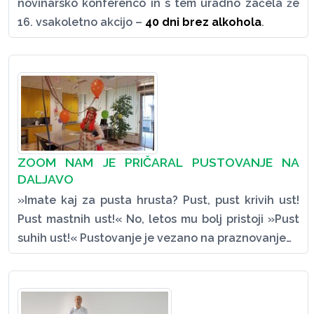
novinarsko konferenco in s tem uradno začela že
16. vsakoletno akcijo –
40 dni brez alkohola
.
ZOOM NAM JE PRIČARAL PUSTOVANJE NA
DALJAVO
»Imate kaj za pusta hrusta? Pust, pust krivih ust!
Pust mastnih ust!« No, letos mu bolj pristoji »Pust
suhih ust!« Pustovanje je vezano na praznovanje…