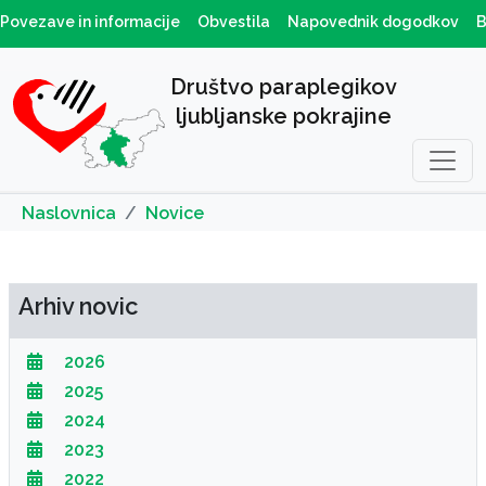
Povezave in informacije
Obvestila
Napovednik dogodkov
B
Društvo paraplegikov
ljubljanske pokrajine
Naslovnica
Novice
Arhiv novic
2026
2025
2024
2023
2022