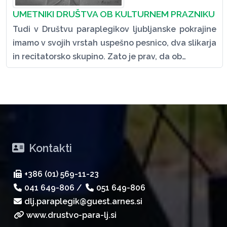
UMETNIKI DRUŠTVA OB KULTURNEM PRAZNIKU
Tudi v Društvu paraplegikov ljubljanske pokrajine
imamo v svojih vrstah uspešno pesnico, dva slikarja
in recitatorsko skupino. Zato je prav, da ob…
Kontakti
+386 (01) 569-11-23
041 649-806
/
051 649-806
dlj.paraplegik@guest.arnes.si
www.drustvo-para-lj.si