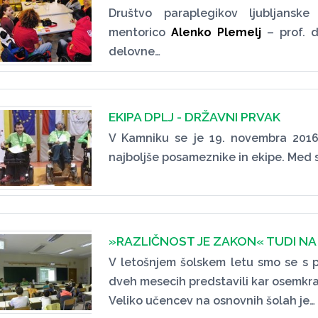
Društvo paraplegikov ljubljans
mentorico
Alenko Plemelj
– prof. 
delovne…
EKIPA DPLJ - DRŽAVNI PRVAK
V Kamniku se je 19. novembra 2016
najboljše posameznike in ekipe. Med 
»RAZLIČNOST JE ZAKON« TUDI NA
V letošnjem šolskem letu smo se s 
dveh mesecih predstavili kar osemkra
Veliko učencev na osnovnih šolah je…