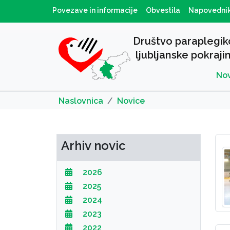
Povezave in informacije
Obvestila
Napovedni
Društvo paraplegik
ljubljanske pokraji
No
Naslovnica
Novice
Arhiv novic
2026
2025
2024
2023
2022