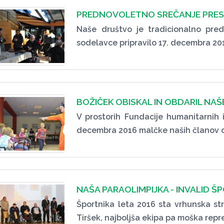
PREDNOVOLETNO SREČANJE PRES
Naše društvo je tradicionalno pred
sodelavce pripravilo 17. decembra 201
BOŽIČEK OBISKAL IN OBDARIL NA
V prostorih Fundacije humanitarnih in
decembra 2016 malčke naših članov ob
NAŠA PARAOLIMPIJKA - INVALID Š
Športnika leta 2016 sta vrhunska st
Tiršek, najboljša ekipa pa moška repr