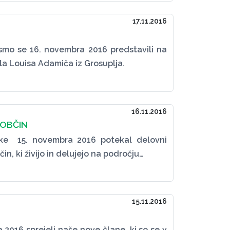
17.11.2016
smo se 16. novembra 2016 predstavili na
la Louisa Adamiča iz Grosuplja.
16.11.2016
 OBČIN
nke 15. novembra 2016 potekal delovni
n, ki živijo in delujejo na področju…
15.11.2016
2016 sprejeli naše nove člane, ki so se v