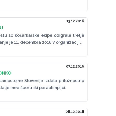
13.12.2016
TU
tu so košarkarske ekipe odigrale tretje
anje je 11. decembra 2016 v organizaciji…
07.12.2016
IONKO
 samostojne Slovenije izdala priložnostno
lje med športniki paraolimpijci.
06.12.2016