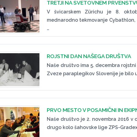
TRETJI NA SVETOVNEM PRVENST
V švicarskem Zürichu je 8. okto
mednarodno tekmovanje Cybathlon, n
…
ROJSTNI DAN NAŠEGA DRUŠTVA
Naše društvo ima 5. decembra rojstni
Zveze paraplegikov Slovenije je bilo u
PRVO MESTO V POSAMIČNI IN EKIP
Naše društvo je 2. novembra 2016 v o
drugo kolo šahovske lige ZPS-Gradex 