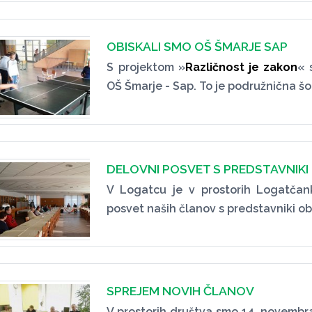
OBISKALI SMO OŠ ŠMARJE SAP
S projektom »
Različnost je zakon
« 
OŠ Šmarje - Sap. To je podružnična šo
DELOVNI POSVET S PREDSTAVNIKI
V Logatcu je v prostorih Logatča
posvet naših članov s predstavniki obči
SPREJEM NOVIH ČLANOV
V prostorih društva smo 14. novembra 