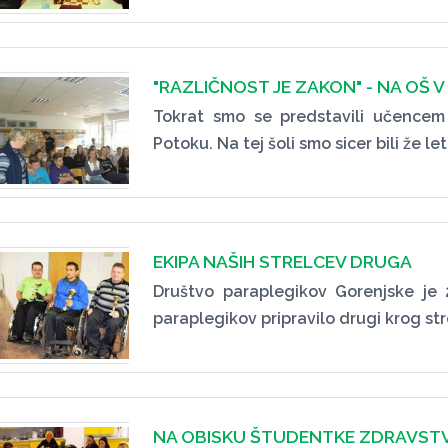
"RAZLIČNOST JE ZAKON" - NA OŠ
Tokrat smo se predstavili učence
Potoku. Na tej šoli smo sicer bili že l
EKIPA NAŠIH STRELCEV DRUGA
Društvo paraplegikov Gorenjske je 
paraplegikov pripravilo drugi krog st
NA OBISKU ŠTUDENTKE ZDRAVST