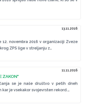
13.11.2016
je 12. novembra 2016 v organizaciji Zveze
krog ZPS lige v streljanju z…
11.11.2016
E ZAKON"
čanja se je naše društvo v petih dneh
h kar je vsekakor svojevrsten rekord.…