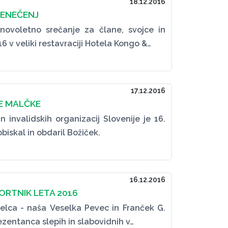
18.12.2016
ENEČENJ
novoletno srečanje za člane, svojce in
6 v veliki restavraciji Hotela Kongo &…
17.12.2016
ŠE MALČKE
 invalidskih organizacij Slovenije je 16.
iskal in obdaril Božiček.
16.12.2016
PORTNIK LETA 2016
relca - naša Veselka Pevec in Franček G.
ezentanca slepih in slabovidnih v…