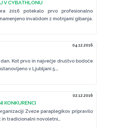
VU V CYBATHLONU
bra 2016 potekalo prvo profesionalno
amenjeno invalidom z motnjami gibanja.
04.12.2016
 dan. Kot prvo in največje društvo bodoče
stanovljeno v Ljubljani 5.…
02.12.2016
NI KONKURENCI
rganizaciji Zveze paraplegikov pripravilo
in tradicionalni novoletni…