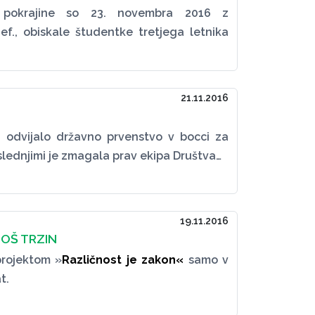
ke pokrajine so 23. novembra 2016 z
def., obiskale študentke tretjega letnika
21.11.2016
 odvijalo državno prvenstvo v bocci za
slednjimi je zmagala prav ekipa Društva…
19.11.2016
 OŠ TRZIN
projektom »
Različnost je zakon«
samo v
t.