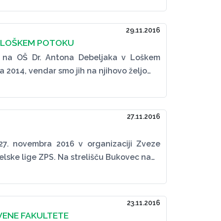
29.11.2016
 V LOŠKEM POTOKU
m na OŠ Dr. Antona Debeljaka v Loškem
eta 2014, vendar smo jih na njihovo željo…
27.11.2016
27. novembra 2016 v organizaciji Zveze
relske lige ZPS. Na strelišču Bukovec na…
23.11.2016
VENE FAKULTETE