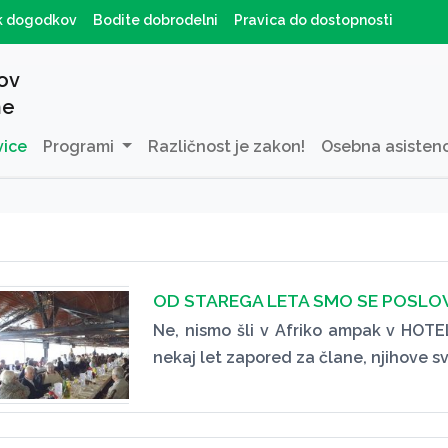
k dogodkov
Bodite dobrodelni
Pravica do dostopnosti
ov
ne
vice
Programi
Različnost je zakon!
Osebna asisten
OD STAREGA LETA SMO SE POSLOV
Ne, nismo šli v Afriko ampak v HOTE
nekaj let zapored za člane, njihove s