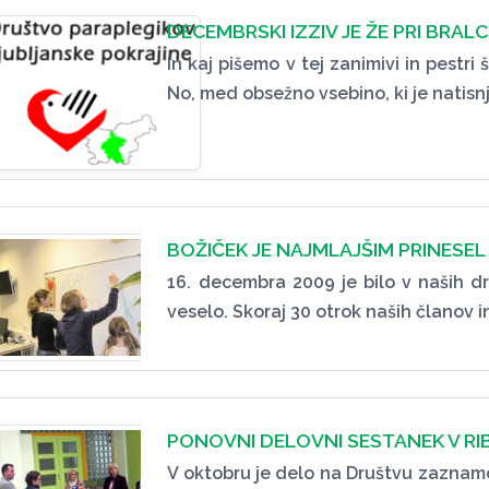
DECEMBRSKI IZZIV JE ŽE PRI BRALC
In kaj pišemo v tej zanimivi in pestri š
No, med obsežno vsebino, ki je natisn
BOŽIČEK JE NAJMLAJŠIM PRINESEL
16. decembra 2009 je bilo v naših dr
veselo. Skoraj 30 otrok naših članov
PONOVNI DELOVNI SESTANEK V RIB
V oktobru je delo na Društvu zaznam