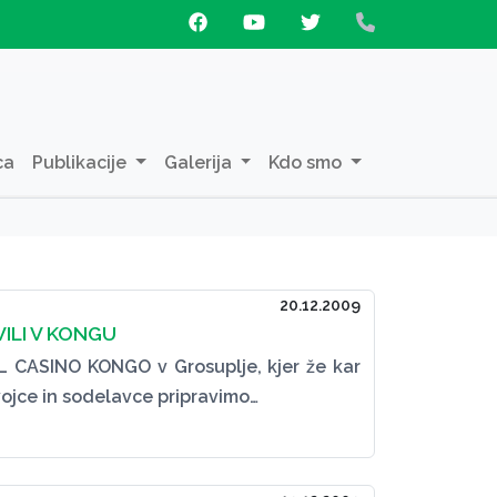
ca
Publikacije
Galerija
Kdo smo
20.12.2009
ILI V KONGU
L CASINO KONGO v Grosuplje, kjer že kar
vojce in sodelavce pripravimo…