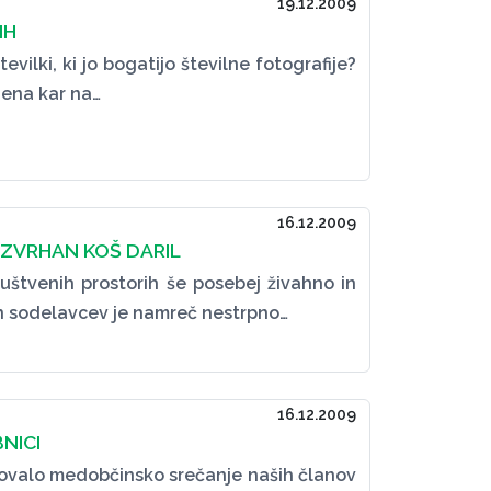
19.12.2009
IH
tevilki, ki jo bogatijo številne fotografije?
jena kar na…
16.12.2009
 ZVRHAN KOŠ DARIL
uštvenih prostorih še posebej živahno in
 in sodelavcev je namreč nestrpno…
16.12.2009
NICI
ovalo medobčinsko srečanje naših članov