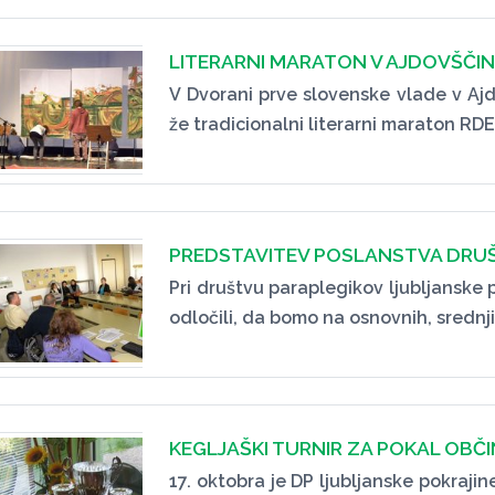
LITERARNI MARATON V AJDOVŠČIN
V Dvorani prve slovenske vlade v Ajdov
že tradicionalni literarni maraton RD
PREDSTAVITEV POSLANSTVA DRU
Pri društvu paraplegikov ljubljanske 
odločili, da bomo na osnovnih, srednjih
KEGLJAŠKI TURNIR ZA POKAL OBČ
17. oktobra je DP ljubljanske pokrajin