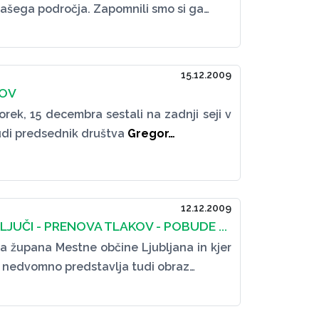
ašega področja. Zapomnili smo si ga…
15.12.2009
KOV
orek, 15 decembra sestali na zadnji seji v
 tudi predsednik društva
Gregor…
12.12.2009
JUČI - PRENOVA TLAKOV - POBUDE ...
na župana Mestne občine Ljubljana in kjer
, nedvomno predstavlja tudi obraz…