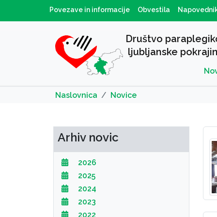
Povezave in informacije
Obvestila
Napovedni
Društvo paraplegik
ljubljanske pokraji
No
Naslovnica
Novice
Arhiv novic
2026
2025
2024
2023
2022