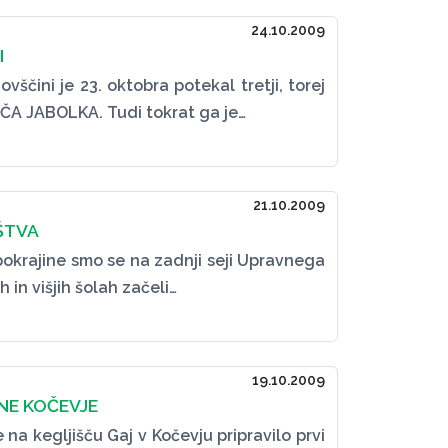
24.10.2009
I
ščini je 23. oktobra potekal tretji, torej
EČA JABOLKA. Tudi tokrat ga je…
21.10.2009
ŠTVA
pokrajine smo se na zadnji seji Upravnega
 in višjih šolah začeli…
19.10.2009
INE KOČEVJE
e na kegljišču Gaj v Kočevju pripravilo prvi