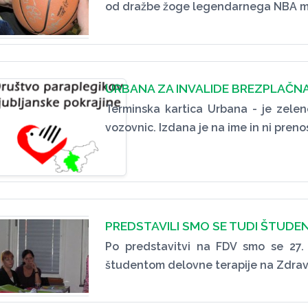
od dražbe žoge legendarnega NBA mo
URBANA ZA INVALIDE BREZPLAČN
Terminska kartica Urbana - je zele
vozovnic. Izdana je na ime in ni pren
PREDSTAVILI SMO SE TUDI ŠTUD
Po predstavitvi na FDV smo se 27. 
študentom delovne terapije na Zdravst