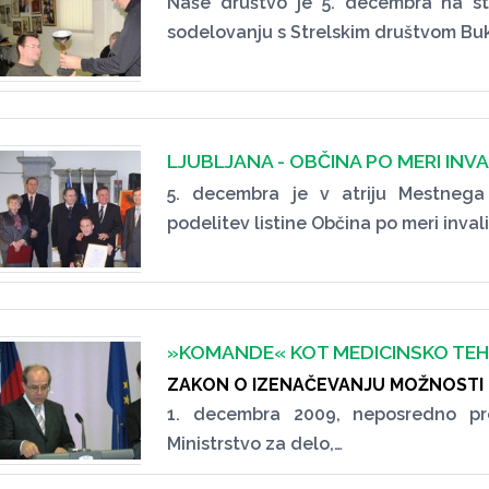
Naše društvo je 5. decembra na s
sodelovanju s Strelskim društvom Buk
LJUBLJANA - OBČINA PO MERI INV
5. decembra je v atriju Mestnega
podelitev listine Občina po meri inval
»KOMANDE« KOT MEDICINSKO TEH
ZAKON O IZENAČEVANJU MOŽNOSTI I
1. decembra 2009, neposredno p
Ministrstvo za delo,…