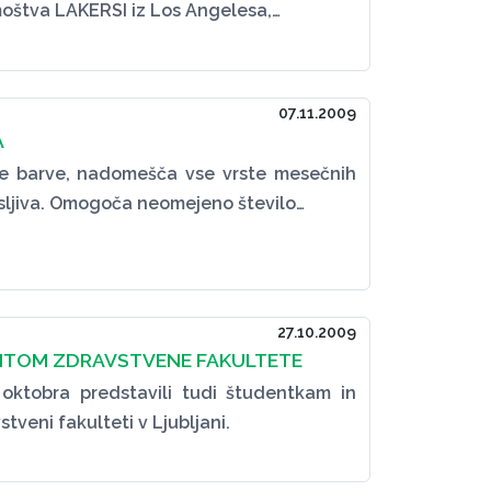
štva LAKERSI iz Los Angelesa,…
07.11.2009
A
ne barve, nadomešča vse vrste mesečnih
osljiva. Omogoča neomejeno število…
27.10.2009
ENTOM ZDRAVSTVENE FAKULTETE
oktobra predstavili tudi študentkam in
veni fakulteti v Ljubljani.