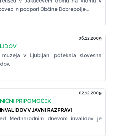
trelišču v Jakličevem domu na Vidmu v
ovec in podpori Občine Dobrepolje,…
06.12.2009
ALIDOV
 muzeja v Ljubljani potekala slovesna
idov.
02.12.2009
NIČNI PRIPOMOČEK
NVALIDOV V JAVNI RAZPRAVI
red Mednarodnim dnevom invalidov je