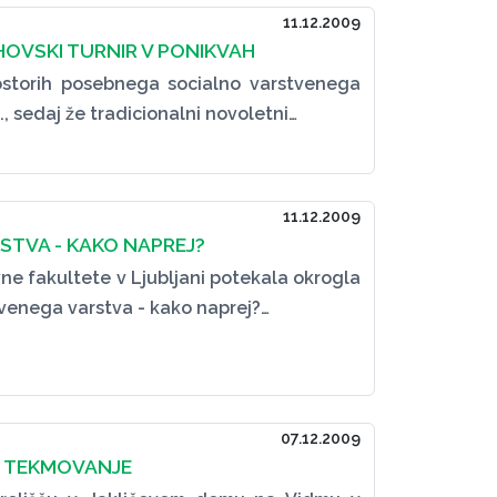
11.12.2009
OVSKI TURNIR V PONIKVAH
ostorih posebnega socialno varstvenega
., sedaj že tradicionalni novoletni…
11.12.2009
STVA - KAKO NAPREJ?
vne fakultete v Ljubljani potekala okrogla
venega varstva - kako naprej?…
07.12.2009
PNO TEKMOVANJE