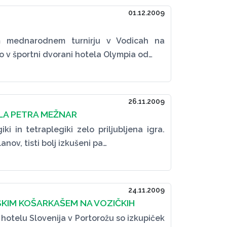
01.12.2009
kem mednarodnem turnirju v Vodicah na
so v športni dvorani hotela Olympia od…
26.11.2009
LA PETRA MEŽNAR
i in tetraplegiki zelo priljubljena igra.
lanov, tisti bolj izkušeni pa…
24.11.2009
SKIM KOŠARKAŠEM NA VOZIČKIH
 hotelu Slovenija v Portorožu so izkupiček