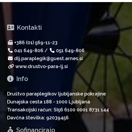
Kontakti
+386 (01) 569-11-23
041 649-806
/
051 649-806
dlj.paraplegik@guest.arnes.si
www.drustvo-para-lj.si
Info
Društvo paraplegikov ljubljanske pokrajine
Dunajska cesta 188 - 1000 Ljubljana
Transakcijski račun: SI56 6100 0001 8731 144
Davčna številka: 92039456
Sofinancirajo