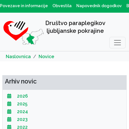
Povezave in informacije
Obvestila
Napovednik dogodkov
B
Društvo paraplegikov
ljubljanske pokrajine
Naslovnica
Novice
Arhiv novic
2026
2025
2024
2023
2022