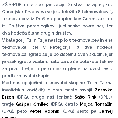
ZŠIS-POK in v soorganizaciji Društva paraplegikov
Gorenjske. Prvenstva se je udeležilo 8 tekmovalcev.(5
tekmovalcev iz Društva paraplegikov Gorenjske in 1
iz Društva paraplegikov ljubljanske pokrajine), ter
dva hodeča člana drugih društev.
V kategoriji T1 in T2 je nastopilo 5 tekmovalcev in ena
tekmovalka, ter v kategoriji T3 dva hodeča
tekmovalca. Igralo se je po sistemu dveh skupin, kjer
je vsak igral z vsakim, nato pa so še potekale tekme
za prvo, tretje in peto mesto glede na uvrstitev v
predtekmovalni skupini.
Med nastopajočimi tekmovalci skupine T1 in T2 (na
invalidskih vozičkih) je prvo mesto osvojil
Zdravko
Eržen
(DPG), drugo naš tenisač
Sašo Rink
(DPLJ),
tretje
Gašper Črnilec
(DPG), četrto
Mojca Tomažin
(DPG), peto
Peter Robnik
, (DPG) šesto pa
Jernej