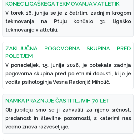
KONEC LIGAŠKEGA TEKMOVANJA V ATLETIKI
V torek 16. junija se je z četrtim, zadnjim krogom
tekmovanja na Ptuju končalo 31. ligaško
tekmovanje v atletiki.
ZAKLJUČNA POGOVORNA SKUPINA PRED
POLETJEM
V ponedeljek, 15. junija 2026, je potekala zadnja
pogovorna skupina pred poletnimi dopusti, ki jo je
vodila psihologinja Vesna Radonjić Miholič.
NAMKA PRAZNUJE ČASTITLJIVIH 70 LET
Ob jubileju smo se ji zahvalili za njeno srčnost,
predanost in številne pozornosti, s katerimi nas
vedno znova razveseljuje.