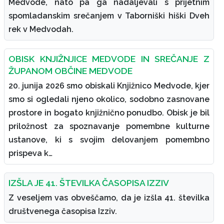
Medvode, nato pa ga nadaljevali s prijetnim
spomladanskim srečanjem v Taborniški hiški Dveh
rek v Medvodah.
OBISK KNJIŽNJICE MEDVODE IN SREČANJE Z
ŽUPANOM OBČINE MEDVODE
20. junija 2026 smo obiskali Knjižnico Medvode, kjer
smo si ogledali njeno okolico, sodobno zasnovane
prostore in bogato knjižnično ponudbo. Obisk je bil
priložnost za spoznavanje pomembne kulturne
ustanove, ki s svojim delovanjem pomembno
prispeva k…
IZŠLA JE 41. ŠTEVILKA ČASOPISA IZZIV
Z veseljem vas obveščamo, da je izšla 41. številka
društvenega časopisa Izziv.