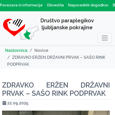
Povezave in informacije
Obvestila
Napovednik dogodkov
B
Društvo paraplegikov
ljubljanske pokrajine
Naslovnica
Novice
ZDRAVKO ERŽEN DRŽAVNI PRVAK – SAŠO RINK
PODPRVAK
ZDRAVKO ERŽEN DRŽAVNI
PRVAK – SAŠO RINK PODPRVAK
22.09.2025