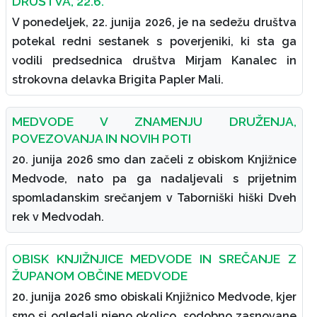
DRUŠTVA, 22.6.
V ponedeljek, 22. junija 2026, je na sedežu društva
potekal redni sestanek s poverjeniki, ki sta ga
vodili predsednica društva Mirjam Kanalec in
strokovna delavka Brigita Papler Mali.
MEDVODE V ZNAMENJU DRUŽENJA,
POVEZOVANJA IN NOVIH POTI
20. junija 2026 smo dan začeli z obiskom Knjižnice
Medvode, nato pa ga nadaljevali s prijetnim
spomladanskim srečanjem v Taborniški hiški Dveh
rek v Medvodah.
OBISK KNJIŽNJICE MEDVODE IN SREČANJE Z
ŽUPANOM OBČINE MEDVODE
20. junija 2026 smo obiskali Knjižnico Medvode, kjer
smo si ogledali njeno okolico, sodobno zasnovane