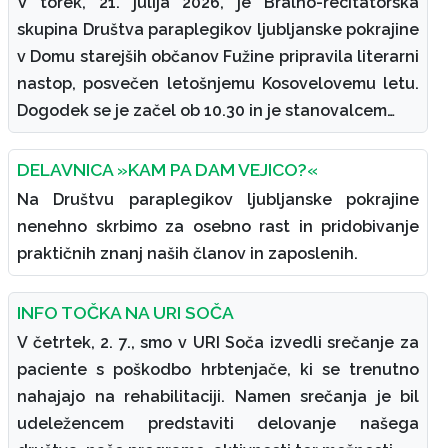
V torek, 21. julija 2026, je Bralno-recitatorska
skupina Društva paraplegikov ljubljanske pokrajine
v Domu starejših občanov Fužine pripravila literarni
nastop, posvečen letošnjemu Kosovelovemu letu.
Dogodek se je začel ob 10.30 in je stanovalcem…
DELAVNICA »KAM PA DAM VEJICO?«
Na Društvu paraplegikov ljubljanske pokrajine
nenehno skrbimo za osebno rast in pridobivanje
praktičnih znanj naših članov in zaposlenih.
INFO TOČKA NA URI SOČA
V četrtek, 2. 7., smo v URI Soča izvedli srečanje za
paciente s poškodbo hrbtenjače, ki se trenutno
nahajajo na rehabilitaciji. Namen srečanja je bil
udeležencem predstaviti delovanje našega