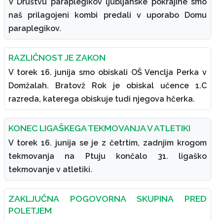
V Društvu paraplegikov ljubljanske pokrajine smo
naš prilagojeni kombi predali v uporabo Domu
paraplegikov.
RAZLIČNOST JE ZAKON
V torek 16. junija smo obiskali OŠ Venclja Perka v
Domžalah. Bratovž Rok je obiskal učence 1.C
razreda, katerega obiskuje tudi njegova hčerka.
KONEC LIGAŠKEGA TEKMOVANJA V ATLETIKI
V torek 16. junija se je z četrtim, zadnjim krogom
tekmovanja na Ptuju končalo 31. ligaško
tekmovanje v atletiki.
ZAKLJUČNA POGOVORNA SKUPINA PRED
POLETJEM