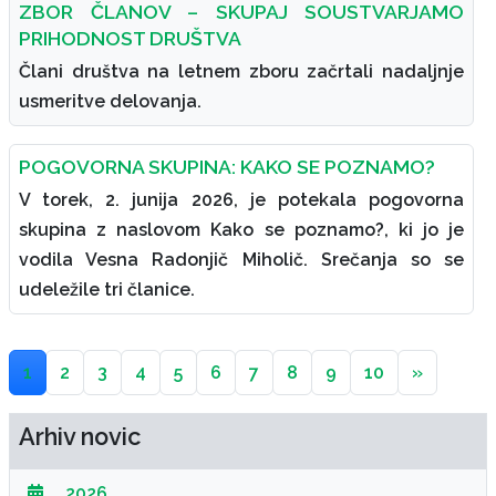
ZBOR ČLANOV – SKUPAJ SOUSTVARJAMO
PRIHODNOST DRUŠTVA
Člani društva na letnem zboru začrtali nadaljnje
usmeritve delovanja.
POGOVORNA SKUPINA: KAKO SE POZNAMO?
V torek, 2. junija 2026, je potekala pogovorna
skupina z naslovom Kako se poznamo?, ki jo je
vodila Vesna Radonjič Miholič. Srečanja so se
udeležile tri članice.
1
2
3
4
5
6
7
8
9
10
»
Arhiv novic
2026