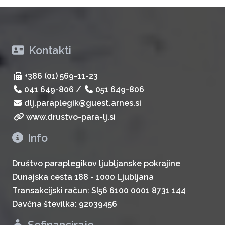
Kontakti
+386 (01) 569-11-23
041 649-806
/
051 649-806
dlj.paraplegik@guest.arnes.si
www.drustvo-para-lj.si
Info
Društvo paraplegikov ljubljanske pokrajine
Dunajska cesta 188 - 1000 Ljubljana
Transakcijski račun: SI56 6100 0001 8731 144
Davčna številka: 92039456