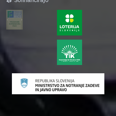
Sofinancirajo
zurück
weiter