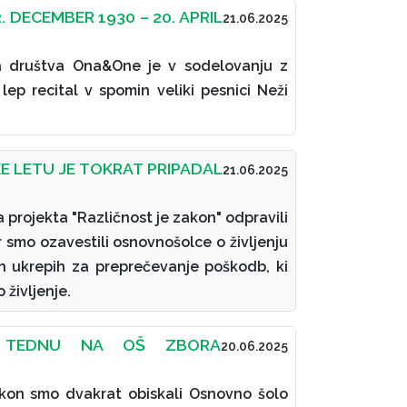
. DECEMBER 1930 – 20. APRIL
21.06.2025
a društva Ona&One je v sodelovanju z
ep recital v spomin veliki pesnici Neži
E LETU JE TOKRAT PRIPADAL
21.06.2025
 projekta "Različnost je zakon" odpravili
r smo ozavestili osnovnošolce o življenju
ih ukrepih za preprečevanje poškodb, ki
življenje.
 TEDNU NA OŠ ZBORA
20.06.2025
akon smo dvakrat obiskali Osnovno šolo