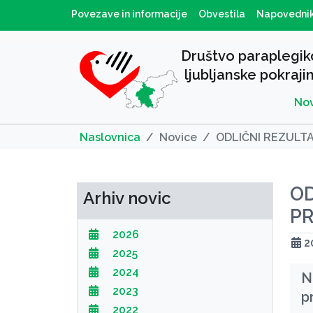
Povezave in informacije
Obvestila
Napovedni
Društvo paraplegik
ljubljanske pokraji
No
Naslovnica
Novice
ODLIČNI REZULT
O
Arhiv novic
P
2026
20
2025
2024
N
2023
p
2022