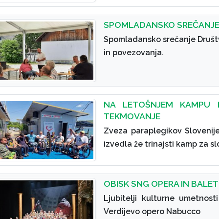
SPOMLADANSKO SREČANJE V
Spomladansko srečanje Društv
in povezovanja.
NA LETOŠNJEM KAMPU 
TEKMOVANJE
Zveza paraplegikov Slovenij
izvedla že trinajsti kamp za s
OBISK SNG OPERA IN BALE
Ljubitelji kulturne umetnos
Verdijevo opero Nabucco