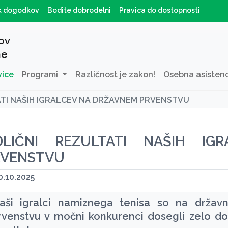
k dogodkov
Bodite dobrodelni
Pravica do dostopnosti
ov
ne
vice
Programi
Različnost je zakon!
Osebna asisten
ATI NAŠIH IGRALCEV NA DRŽAVNEM PRVENSTVU
DLIČNI REZULTATI NAŠIH IG
RVENSTVU
.10.2025
aši igralci namiznega tenisa so na držav
rvenstvu v močni konkurenci dosegli zelo d