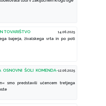
sodelovala tudi v zaključnem krogu lige
IN TOVARIŠTVO
14.06.2025
ega bajerja, živalskega vrta in po poti
A OSNOVNI ŠOLI KOMENDA-
12.06.2025
on« smo predstavili učencem tretjega
oste