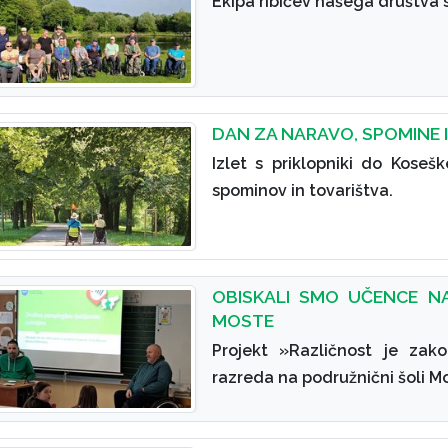
Ekipa ribičev našega društva 
DAN ZA NARAVO, SPOMINE 
Izlet s priklopniki do Kosešk
spominov in tovarištva.
OBISKALI SMO UČENCE N
MOSTE
Projekt »Različnost je zak
razreda na podružnični šoli M