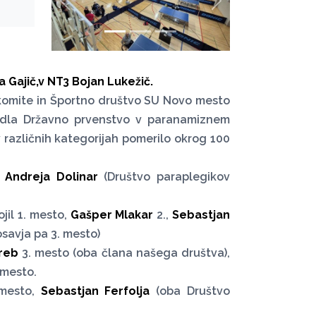
zurück
weiter
 Gajič,v NT3 Bojan Lukežič.
i komite in Športno društvo SU Novo mesto
edla Državno prvenstvo v paranamiznem
v različnih kategorijah pomerilo okrog 100
Andreja Dolinar
(Društvo paraplegikov
jil 1. mesto,
Gašper Mlakar
2.,
Sebastjan
osavja pa 3. mesto)
ereb
3. mesto (oba člana našega društva),
 mesto.
 mesto,
Sebastjan Ferfolja
(oba Društvo