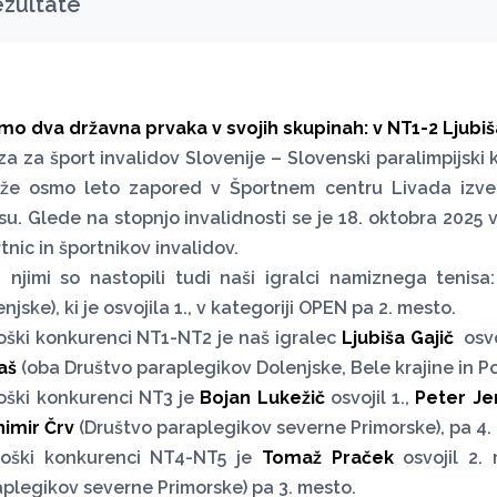
ezultate
o dva državna prvaka v svojih skupinah: v NT1-2 Ljubiša
a za šport invalidov Slovenije – Slovenski paralimpijsk
 že osmo leto zapored v Športnem centru Livada izv
su. Glede na stopnjo invalidnosti se je 18. oktobra 2025 
tnic in športnikov invalidov.
 njimi so nastopili tudi naši igralci namiznega tenisa:
njske), ki je osvojila 1., v kategoriji OPEN pa 2. mesto.
ški konkurenci NT1-NT2 je naš igralec
Ljubiša Gajič
osvo
aš
(oba Društvo paraplegikov Dolenjske, Bele krajine in P
oški konkurenci NT3 je
Bojan Lukežič
osvojil 1.,
Peter J
nimir Črv
(Društvo paraplegikov severne Primorske), pa 4.
oški konkurenci NT4-NT5 je
Tomaž Praček
osvojil 2.
plegikov severne Primorske) pa 3. mesto.