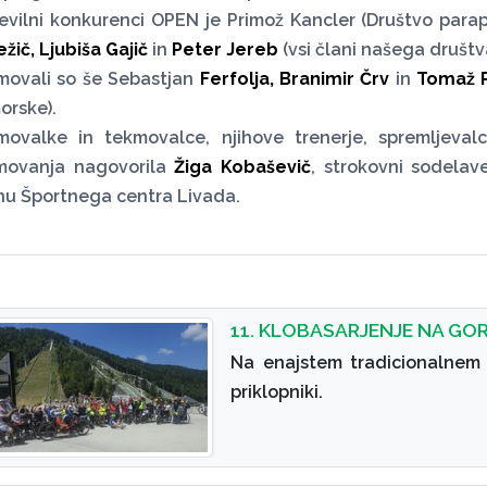
evilni konkurenci OPEN je Primož Kancler (Društvo parap
žič, Ljubiša Gajič
in
Peter Jereb
(vsi člani našega društva
movali so še Sebastjan
Ferfolja, Branimir Črv
in
Tomaž 
orske).
movalke in tekmovalce, njihove trenerje, spremljevalc
movanja nagovorila
Žiga Kobaševič
, strokovni sodela
nu Športnega centra Livada.
11. KLOBASARJENJE NA GO
Na enajstem tradicionalnem k
priklopniki.