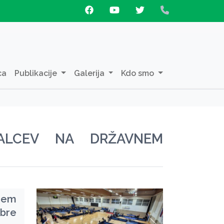
ca
Publikacije
Galerija
Kdo smo
RALCEV NA DRŽAVNEM
nem
obre