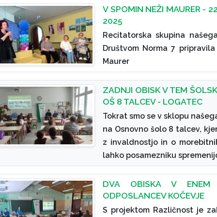
V SPOMIN NEŽI MAURER - 22
2025
Recitatorska skupina našeg
Društvom Norma 7 pripravila l
Maurer
ZADNJI OBISK V TEM ŠOLSK
OŠ 8 TALCEV - LOGATEC
Tokrat smo se v sklopu našega
na Osnovno šolo 8 talcev, kje
z invaldnostjo in o morebitn
lahko posamezniku spremenijo 
DVA OBISKA V ENEM
ODPOSLANCEV KOČEVJE
S projektom Različnost je z