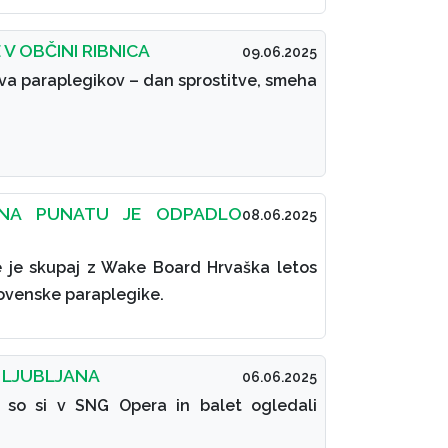
 OBČINI RIBNICA
09.06.2025
a paraplegikov – dan sprostitve, smeha
NA PUNATU JE ODPADLO
08.06.2025
e je skupaj z Wake Board Hrvaška letos
lovenske paraplegike.
T LJUBLJANA
06.06.2025
ti so si v SNG Opera in balet ogledali