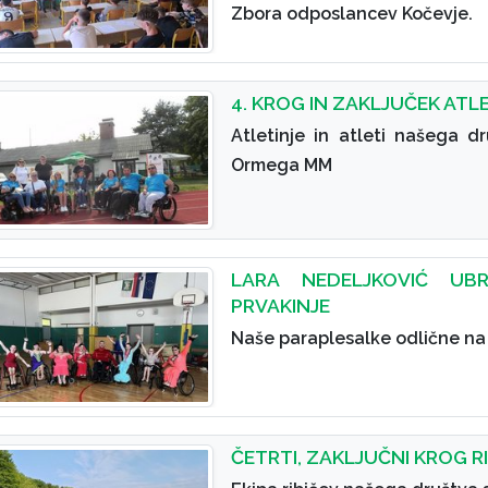
Zbora odposlancev Kočevje.
4. KROG IN ZAKLJUČEK ATL
Atletinje in atleti našega dr
Ormega MM
LARA NEDELJKOVIĆ UB
PRVAKINJE
Naše paraplesalke odlične n
ČETRTI, ZAKLJUČNI KROG R