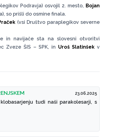
legikov Podravja) osvojil 2. mesto,
Bojan
), so prišli do osmine finala.
Praček
(vsi Društvo paraplegikov severne
e in navijače sta na slovesni otvoritvi
vec Zveze ŠIS – SPK, in
Uroš Slatinšek
v
RENJSKEM
23.06.2025
lobasarjenju tudi naši parakolesarji, s